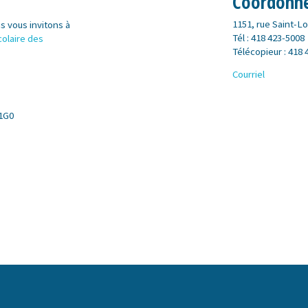
Coordonn
1151, rue Saint-L
us vous invitons à
Tél : 418 423-5008
colaire des
Télécopieur : 418
Courriel
 1G0