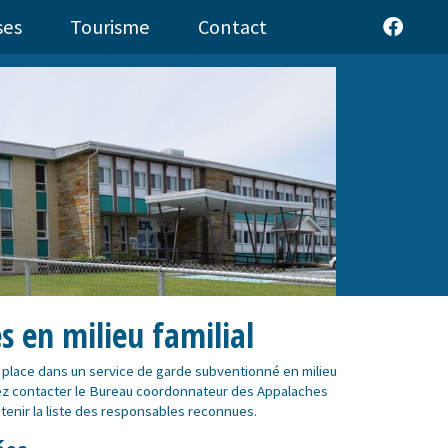
ses
Tourisme
Contact
s en milieu familial
e place dans un service de garde subventionné en milieu
vez contacter le Bureau coordonnateur des Appalaches
enir la liste des responsables reconnues.