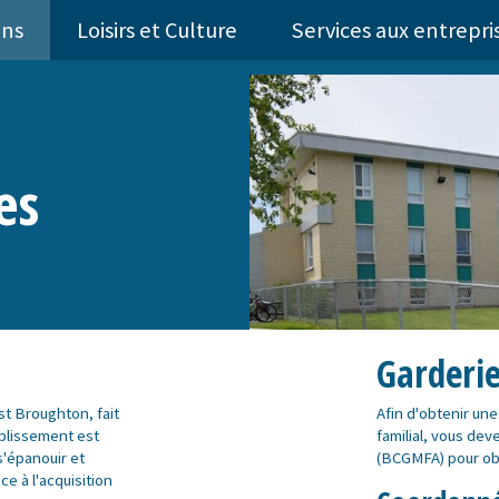
ens
Loisirs et Culture
Services aux entrepri
es
Garderie
ast Broughton, fait
Afin d'obtenir un
ablissement est
familial, vous de
s'épanouir et
(BCGMFA) pour obt
 à l'acquisition