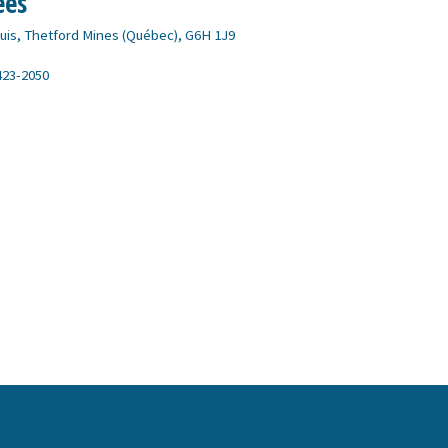
ées
ouis, Thetford Mines (Québec), G6H 1J9
 423-2050