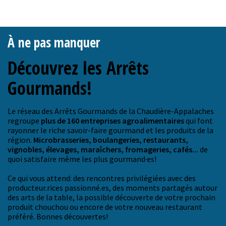
À ne pas manquer
Découvrez les Arrêts
Gourmands!
Le réseau des Arrêts Gourmands de la Chaudière-Appalaches
regroupe
plus de 160 entreprises agroalimentaires
qui font
rayonner le riche savoir-faire gourmand et les produits de la
région.
Microbrasseries, boulangeries, restaurants,
vignobles, élevages, maraîchers, fromageries, cafés...
de
quoi satisfaire même les plus gourmand·es!
Ce qui vous attend: des rencontres privilégiées avec des
producteur.rices passionné.es, des moments partagés autour
des arts de la table, la possible découverte de votre prochain
produit chouchou ou encore de votre nouveau restaurant
préféré. Bonnes découvertes!